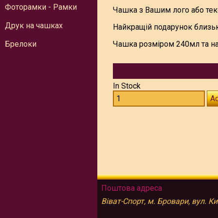
Фоторамки - Рамки
Чашка з Вашим лого або тек
Друк на чашках
Найкращій подарунок близьк
Брелоки
Чашка розміром 240мл та н
In Stock
Ad
Поштова адреса
Віват-Спорт, м. Бровари, вул. К