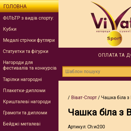
ГОЛОВНА
ФІЛЬТР з видів спорту:
Кубки
Медалі стрічки футляри
Статуетки та фігурки
ОПЛАТА ТА 
Нагороди для
фестивалів та конкурсів
Тарілки нагородні
Плакетки-дипломи
Віват-Спорт
Чашка біла 
Кришталеві нагороди
Чашка біла з
Грамоти та дипломи
Бейджі металеві
Артикул:
Ch.w200