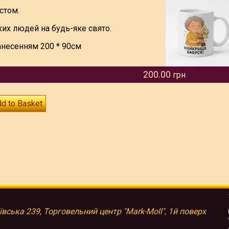
стом.
их людей на будь-яке свято.
анесенням 200 * 90см
200.00
грн
d to Basket
иївська 239, Торговельний центр "Mark-Moll", 1й поверх