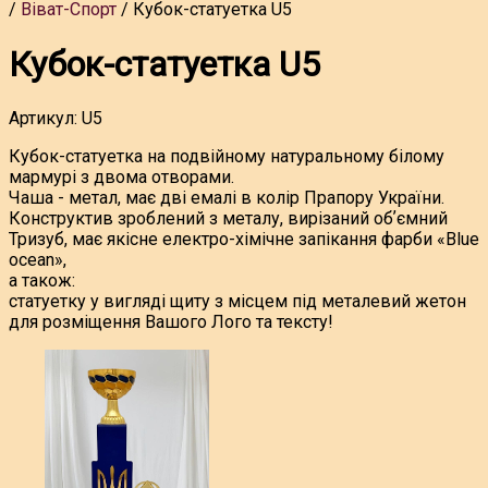
Віват-Спорт
Кубок-статуетка U5
Кубок-статуетка U5
Артикул:
U5
Кубок-статуетка на подвійному натуральному білому
мармурі з двома отворами.
Чаша - метал, має дві емалі в колір Прапору України.
Конструктив зроблений з металу, вирізаний обʼємний
Тризуб, має якісне електро-хімічне запікання фарби «Blue
ocean»,
а також:
статуетку у вигляді щиту з місцем під металевий жетон
для розміщення Вашого Лого та тексту!