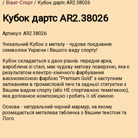
Віват-Спорт
Кубок дартс AR2.38026
Кубок дартс AR2.38026
Артикул:
AR2.38026
Унікальний Кубок з металу - чудове поєднання
символіки України і Вашого виду спорту!
Кубок складається з двох рівнів: передня арка,
вироблена зі сталі, має чудову матову поверхню, яка є
результатом електро-хімічного фарбування
високоякісною фарбою "Premium Gold" з наступним
запіканням в промисловій печі та задньої статуетки з
Вашим видом спорту (або НЕ спортивною тематикою),
яка доповнює композицію і робить її об`ємною.
Основа - натуральний чорний мармур, на якому
розміщається металева табличка з Вашим текстом та
Лого.