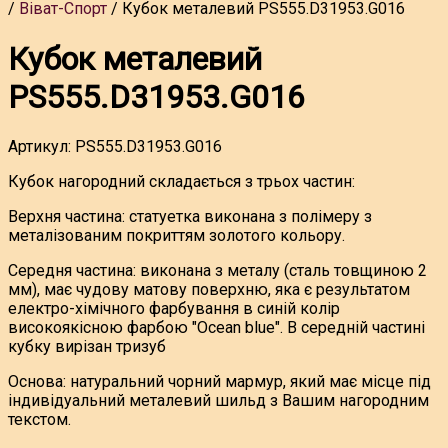
Віват-Спорт
Кубок металевий PS555.D31953.G016
Кубок металевий
PS555.D31953.G016
Артикул:
PS555.D31953.G016
Кубок нагородний складається з трьох частин:
Верхня частина: статуетка виконана з полімеру з
металізованим покриттям золотого кольору.
Середня частина: виконана з металу (сталь товщиною 2
мм), має чудову матову поверхню, яка є результатом
електро-хімічного фарбування в синій колір
високоякісною фарбою "Ocean blue". В середній частині
кубку вирізан тризуб
Основа: натуральний чорний мармур, який має місце під
індивідуальний металевий шильд з Вашим нагородним
текстом.