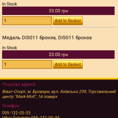
In Stock
33.00
грн
Add to Basket
Медаль DI5011 бронза, DI5011 бронза
In Stock
33.00
грн
Add to Basket
Поштова адреса
Віват-Спорт, м. Бровари, вул. Київська 239, Торговельний
центр "Mark-Moll", 1й поверх
Телефон
095-132-05-35
Viber Telegram 095-132-05-35