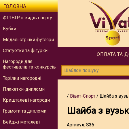
ГОЛОВНА
ФІЛЬТР з видів спорту:
Кубки
Медалі стрічки футляри
Статуетки та фігурки
ОПЛАТА ТА 
Нагороди для
фестивалів та конкурсів
Тарілки нагородні
Плакетки-дипломи
Віват-Спорт
Шайба з вуз
Кришталеві нагороди
Шайба з вузь
Грамоти та дипломи
Бейджі металеві
Артикул:
S36