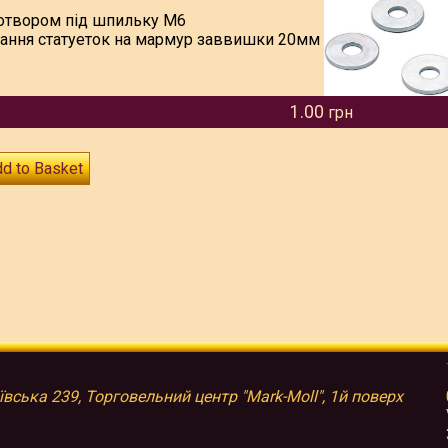
отвором під шпильку М6
дання статуеток на мармур заввишки 20мм
1.00
грн
d to Basket
иївська 239, Торговельний центр "Mark-Moll", 1й поверх