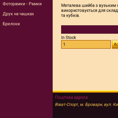
Фоторамки - Рамки
Металева шийба з вузьким 
використовується для скла
Друк на чашках
та кубків.
Брелоки
In Stock
Ad
Поштова адреса
Віват-Спорт, м. Бровари, вул. К