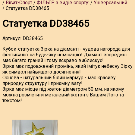
Віват-Спорт
ФІЛЬТР з видів спорту:
Універсальний
Статуетка DD38465
Статуетка DD38465
Артикул:
DD38465
Кубок-статуетка Зірка на діаманті - чудова нагорода для
фестивалю на будь-яку номінацію! Діамант всередині
має багато граней і тому яскраво виблискує!
Зірка має подовжений промінь, який імітує небесну Зірку
як символ найвищого досягнення!
Основа - натуральний білий мармур - має красиву
природну структуру і приємну вагу!
Зірка має місце під жетон діаметром 50 мм, на якому
можна розмістити металевий жетон з Вашим Лого та
текстом!