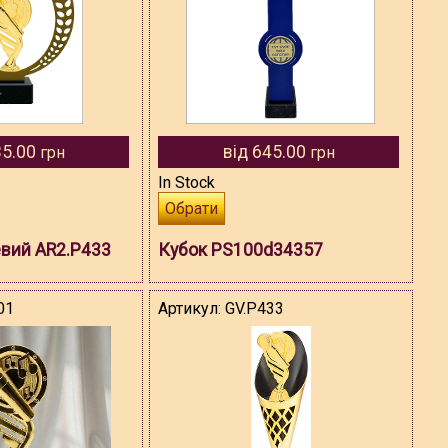
35.00
від 645.00
грн
грн
In Stock
Обрати
вий AR2.P433
Кубок PS100d34357
01
Артикул:
GV.P433