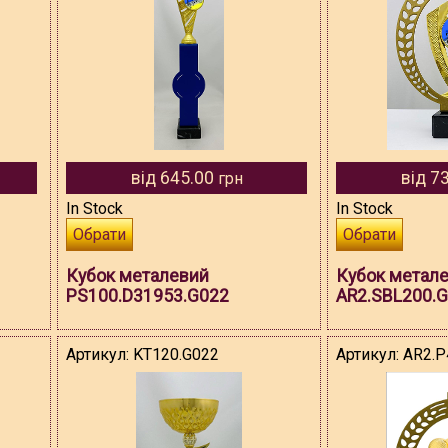
від 645.00
від 7
грн
In Stock
In Stock
Обрати
Обрати
Кубок металевий
Кубок метал
PS100.D31953.G022
AR2.SBL200.
Артикул:
KT120.G022
Артикул:
AR2.P