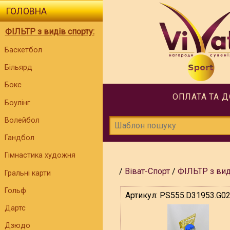
ГОЛОВНА
ФІЛЬТР з видів спорту:
Баскетбол
Більярд
Бокс
ОПЛАТА ТА 
Боулінг
Волейбол
Гандбол
Гімнастика художня
Віват-Спорт
ФІЛЬТР з вид
Гральні карти
Гольф
Артикул:
PS555.D31953.G0
Дартс
Дзюдо