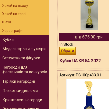
Хокей на льоду
Хокей на траві
Шахи
Хореографія
від 675.00
грн
Кубки
In Stock
Медалі стрічки футляри
Обрати
Статуетки та фігурки
Кубок UA.KR.54.G022
Нагороди для
фестивалів та конкурсів
Артикул:
PS100p433.01
Тарілки нагородні
Плакетки-дипломи
Кришталеві нагороди