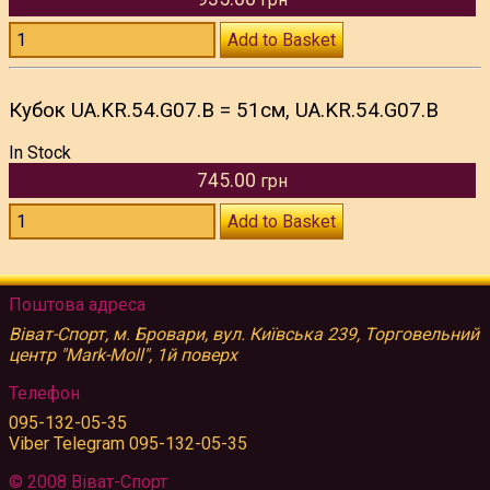
Add to Basket
Кубок UA.KR.54.G07.B = 51см, UA.KR.54.G07.B
In Stock
745.00
грн
Add to Basket
Поштова адреса
Віват-Спорт, м. Бровари, вул. Київська 239, Торговельний
центр "Mark-Moll", 1й поверх
Телефон
095-132-05-35
Viber Telegram 095-132-05-35
© 2008 Віват-Спорт