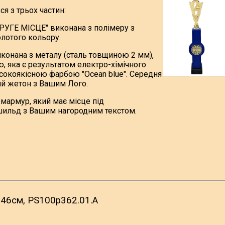
я з трьох частин:
ДРУГЕ МІСЦЕ" виконана з полімеру з
лотого кольору.
виконана з металу (сталь товщиною 2 мм),
, яка є результатом електро-хімічного
исокоякісною фарбою "Ocean blue". Середня
ий жетон з Вашим Лого.
мармур, який має місце під
шильд з Вашим нагородним текстом.
 46см, PS100p362.01.A