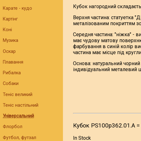
Кубок нагородний складаєтьс
Карате - кудо
Верхня частина: статуетка "
Картінг
металізованим покриттям зо
Коні
Середня частина: "ніжка" - 
має чудову матову поверхню
Музика
фарбування в синій колір в
Оскар
частина має місце під кругл
Плавання
Основа: натуральний чорний 
індивідуальний металевий 
Рибалка
Собаки
Теніс великий
Теніс настільний
Універсальний
Кубок PS100p362.01.A =
Флорбол
In Stock
Футбол, футзал