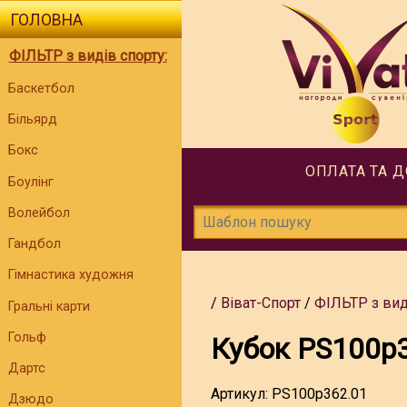
ГОЛОВНА
ФІЛЬТР з видів спорту:
Баскетбол
Більярд
Бокс
ОПЛАТА ТА 
Боулінг
Волейбол
Гандбол
Гімнастика художня
Віват-Спорт
ФІЛЬТР з вид
Гральні карти
Гольф
Кубок PS100p
Дартс
Артикул:
PS100p362.01
Дзюдо