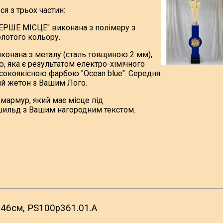
я з трьох частин:
ПЕРШЕ МІСЦЕ" виконана з полімеру з
лотого кольору.
виконана з металу (сталь товщиною 2 мм),
, яка є результатом електро-хімічного
исокоякісною фарбою "Ocean blue". Середня
ий жетон з Вашим Лого.
мармур, який має місце під
шильд з Вашим нагородним текстом.
 46см, PS100p361.01.A