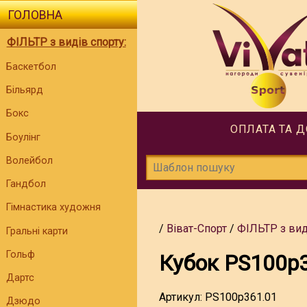
ГОЛОВНА
ФІЛЬТР з видів спорту:
Баскетбол
Більярд
Бокс
ОПЛАТА ТА 
Боулінг
Волейбол
Гандбол
Гімнастика художня
Віват-Спорт
ФІЛЬТР з вид
Гральні карти
Гольф
Кубок PS100p
Дартс
Артикул:
PS100p361.01
Дзюдо