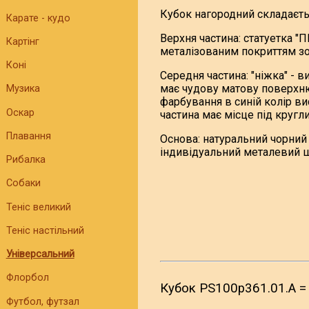
Кубок нагородний складаєтьс
Карате - кудо
Верхня частина: статуетка "
Картінг
металізованим покриттям зо
Коні
Середня частина: "ніжка" - 
має чудову матову поверхню
Музика
фарбування в синій колір в
Оскар
частина має місце під кругл
Плавання
Основа: натуральний чорний 
індивідуальний металевий 
Рибалка
Собаки
Теніс великий
Теніс настільний
Універсальний
Флорбол
Кубок PS100p361.01.A =
Футбол, футзал