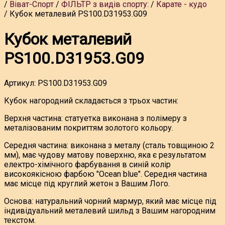
Віват-Спорт
ФІЛЬТР з видів спорту:
Карате - кудо
Кубок металевий PS100.D31953.G09
Кубок металевий
PS100.D31953.G09
Артикул:
PS100.D31953.G09
Кубок нагородний складається з трьох частин:
Верхня частина: статуетка виконана з полімеру з
металізованим покриттям золотого кольору.
Середня частина: виконана з металу (сталь товщиною 2
мм), має чудову матову поверхню, яка є результатом
електро-хімічного фарбування в синій колір
високоякісною фарбою "Ocean blue". Середня частина
має місце під круглий жетон з Вашим Лого.
Основа: натуральний чорний мармур, який має місце під
індивідуальний металевий шильд з Вашим нагородним
текстом.