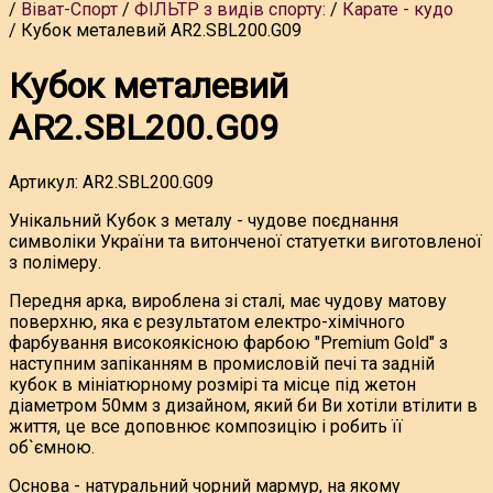
Віват-Спорт
ФІЛЬТР з видів спорту:
Карате - кудо
Кубок металевий AR2.SBL200.G09
Кубок металевий
AR2.SBL200.G09
Артикул:
AR2.SBL200.G09
Унікальний Кубок з металу - чудове поєднання
символіки України та витонченої статуетки виготовленої
з полімеру.
Передня арка, вироблена зі сталі, має чудову матову
поверхню, яка є результатом електро-хімічного
фарбування високоякісною фарбою "Premium Gold" з
наступним запіканням в промисловій печі та задній
кубок в мініатюрному розмірі та місце під жетон
діаметром 50мм з дизайном, який би Ви хотіли втілити в
життя, це все доповнює композицію і робить її
об`ємною.
Основа - натуральний чорний мармур, на якому