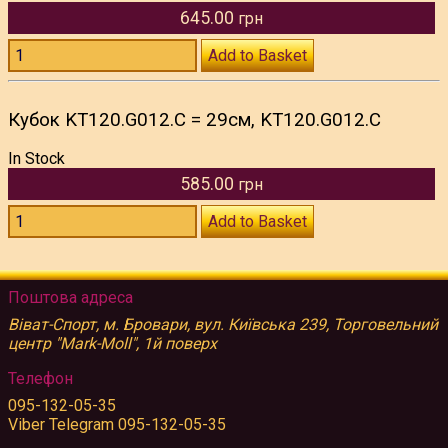
645.00
грн
Add to Basket
Кубок KT120.G012.C = 29см, KT120.G012.C
In Stock
585.00
грн
Add to Basket
Поштова адреса
Віват-Спорт, м. Бровари, вул. Київська 239, Торговельний
центр "Mark-Moll", 1й поверх
Телефон
095-132-05-35
Viber Telegram 095-132-05-35