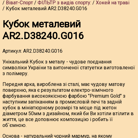
Віват-Спорт
ФІЛЬТР з видів спорту:
Хокей на траві
Кубок металевий AR2.D38240.G016
Кубок металевий
AR2.D38240.G016
Артикул:
AR2.D38240.G016
Унікальний Кубок з металу - чудове поєднання
символіки України та витонченої статуетки виготовленої
з полімеру.
Передня арка, вироблена зі сталі, має чудову матову
поверхню, яка є результатом електро-хімічного
фарбування високоякісною фарбою "Premium Gold" з
наступним запіканням в промисловій печі та задній
кубок в мініатюрному розмірі та місце під жетон
діаметром 50мм з дизайном, який би Ви хотіли втілити в
життя, це все доповнює композицію і робить її
об`ємною.
Основа - натуральний чорний мармур, на якому