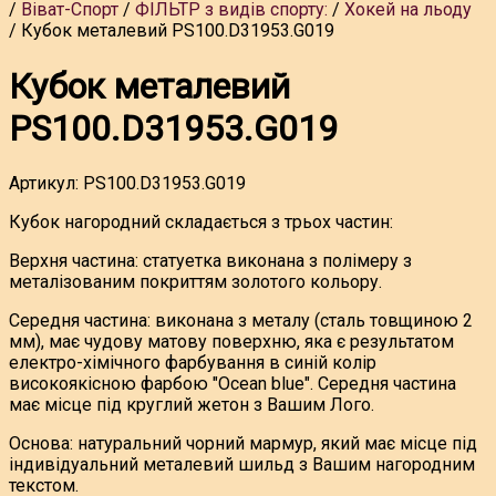
Віват-Спорт
ФІЛЬТР з видів спорту:
Хокей на льоду
Кубок металевий PS100.D31953.G019
Кубок металевий
PS100.D31953.G019
Артикул:
PS100.D31953.G019
Кубок нагородний складається з трьох частин:
Верхня частина: статуетка виконана з полімеру з
металізованим покриттям золотого кольору.
Середня частина: виконана з металу (сталь товщиною 2
мм), має чудову матову поверхню, яка є результатом
електро-хімічного фарбування в синій колір
високоякісною фарбою "Ocean blue". Середня частина
має місце під круглий жетон з Вашим Лого.
Основа: натуральний чорний мармур, який має місце під
індивідуальний металевий шильд з Вашим нагородним
текстом.