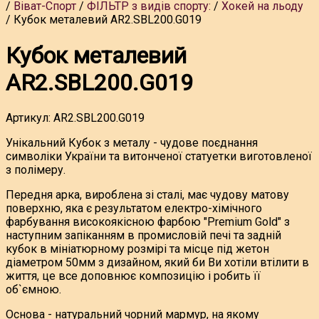
Віват-Спорт
ФІЛЬТР з видів спорту:
Хокей на льоду
Кубок металевий AR2.SBL200.G019
Кубок металевий
AR2.SBL200.G019
Артикул:
AR2.SBL200.G019
Унікальний Кубок з металу - чудове поєднання
символіки України та витонченої статуетки виготовленої
з полімеру.
Передня арка, вироблена зі сталі, має чудову матову
поверхню, яка є результатом електро-хімічного
фарбування високоякісною фарбою "Premium Gold" з
наступним запіканням в промисловій печі та задній
кубок в мініатюрному розмірі та місце під жетон
діаметром 50мм з дизайном, який би Ви хотіли втілити в
життя, це все доповнює композицію і робить її
об`ємною.
Основа - натуральний чорний мармур, на якому