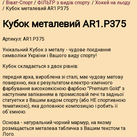
Віват-Спорт
ФІЛЬТР з видів спорту:
Хокей на льоду
Кубок металевий AR1.P375
Кубок металевий AR1.P375
Артикул:
AR1.P375
Унікальний Кубок з металу - чудове поєднання
символіки України і Вашого виду спорту!
Кубок складається з двох рівнів:
передня арка, вироблена зі сталі, має чудову матову
поверхню, яка є результатом електро-хімічного
фарбування високоякісною фарбою "Premium Gold" з
наступним запіканням в промисловій печі та задньої
статуетки з Вашим видом спорту (або НЕ спортивною
тематикою), яка доповнює композицію і робить її
об`ємною.
Основа - натуральний чорний мармур, на якому
розміщається металева табличка з Вашим текстом та
Лого.