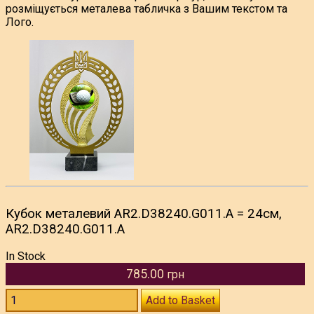
розміщується металева табличка з Вашим текстом та
Лого.
Кубок металевий AR2.D38240.G011.А = 24см,
AR2.D38240.G011.А
In Stock
785.00
грн
Add to Basket