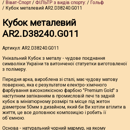
Віват-Спорт
ФІЛЬТР з видів спорту:
Гольф
Кубок металевий AR2.D38240.G011
Кубок металевий
AR2.D38240.G011
Артикул:
AR2.D38240.G011
Унікальний Кубок з металу - чудове поєднання
символіки України та витонченої статуетки виготовленої
з полімеру.
Передня арка, вироблена зі сталі, має чудову матову
поверхню, яка є результатом електро-хімічного
фарбування високоякісною фарбою "Premium Gold" з
наступним запіканням в промисловій печі та задній
кубок в мініатюрному розмірі та місце під жетон
діаметром 50мм з дизайном, який би Ви хотіли втілити в
життя, це все доповнює композицію і робить її
об`ємною.
Основа - натуральний чорний мармур, на якому