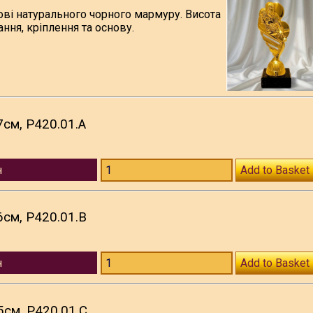
ові натурального чорного мармуру. Висота
ння, кріплення та основу.
7см, P420.01.A
н
Add to Basket
6см, P420.01.B
н
Add to Basket
5см, P420.01.C