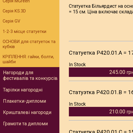
Серія MGreen
Статуетка Більярдист на осн
Серія KS.3D
= 15 см. Ціна включає склада
Серія GV
1-2-3 місце статуетки
ОСНОВИ для статуеток та
кубків
Статуетка P420.01.A = 1
КРІПЛЕННЯ: гайки, болти,
шайби
In Stock
245.00
гр
Нагороди для
фестивалів та конкурсів
Тарілки нагородні
Статуэтка P420.01.B = 1
Плакетки-дипломи
In Stock
210.00
гр
Кришталеві нагороди
Грамоти та дипломи
Статуетка P420.01.C = 1