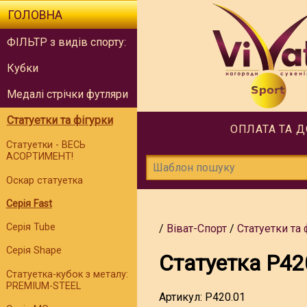
ГОЛОВНА
ФІЛЬТР з видів спорту:
Кубки
Медалі стрічки футляри
Статуетки та фігурки
ОПЛАТА ТА 
Статуетки - ВЕСЬ
АСОРТИМЕНТ!
Оскар статуетка
Серія Fast
Серія Tube
Віват-Спорт
Статуетки та 
Серія Shape
Статуетка P42
Статуетка-кубок з металу:
PREMIUM-STEEL
Артикул:
P420.01