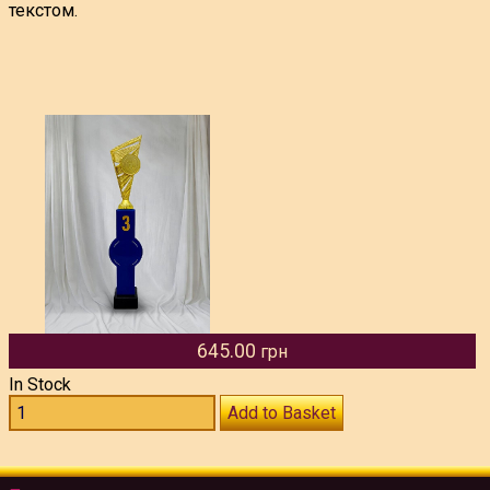
текстом.
645.00
грн
In Stock
Add to Basket