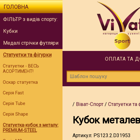
ГОЛОВНА
ФІЛЬТР з видів спорту:
Кубки
Медалі стрічки футляри
Статуетки та фігурки
ОПЛАТА ТА 
Статуетки - ВЕСЬ
АСОРТИМЕНТ!
Оскар статуетка
Серія Fast
Серія Tube
Віват-Спорт
Статуетки та 
Серія Shape
Кубок металев
Статуетка-кубок з металу:
PREMIUM-STEEL
Артикул:
PS123.2.D31953