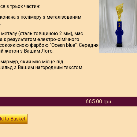
я з трьох частин:
иконана з полімеру з металізованим
.
 металу (сталь товщиною 2 мм), має
а є результатом електро-хімічного
исокоякісною фарбою "Ocean blue". Середня
ий жетон з Вашим Лого.
мармур, який має місце під
шильд з Вашим нагородним текстом.
665.00
грн
d to Basket