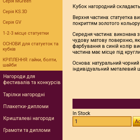
Серія MGreen
Кубок нагородний складаєтьс
Серія KS.3D
Верхня частина: статуетка в
Серія GV
покриттям золотого кольору
1-2-3 місце статуетки
Середня частина: виконана з
чудову матову поверхню, як
ОСНОВИ для статуеток та
фарбування в синій колір в
кубків
частина має місце під кругл
КРІПЛЕННЯ: гайки, болти,
Основа: натуральний чорний 
шайби
індивідуальний металевий 
Нагороди для
фестивалів та конкурсів
Тарілки нагородні
Плакетки-дипломи
In Stock
Кришталеві нагороди
Ad
Грамоти та дипломи