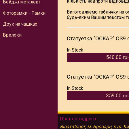
кількість навпроти відповідн
Бейджі металеві
Виготовляємо табличку на ос
Фоторамки - Рамки
будь-яким Вашим текстом та
Друк на чашках
Брелоки
Статуетка "ОСКАР" OS9 о
In Stock
540.00
гр
Статуетка "ОСКАР" OS9 о
In Stock
359.00
гр
Поштова адреса
Віват-Спорт, м. Бровари, вул. К