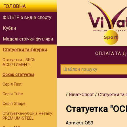
ГОЛОВНА
ФІЛЬТР з видів спорту:
Кубки
Медалі стрічки футляри
Статуетки та фігурки
ОПЛАТА ТА 
Статуетки - ВЕСЬ
АСОРТИМЕНТ!
Оскар статуетка
Серія Fast
Серія Tube
Віват-Спорт
Статуетки та 
Серія Shape
Статуетка "ОСК
Статуетка-кубок з металу:
PREMIUM-STEEL
Артикул:
OS9