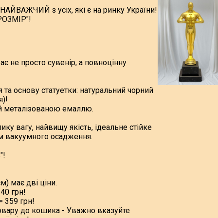
АЙВАЖЧИЙ з усіх, які є на ринку України!
РОЗМІР"!
ає не просто сувенір, а повноцінну
 та основу статуетки: натуральний чорний
я)!
ий металізованою емаллю.
ику вагу, найвищу якість, ідеальне стійке
м вакуумного осадження.
"!
м) має дві ціни.
540 грн!
= 359 грн!
Товару до кошика - Уважно вказуйте