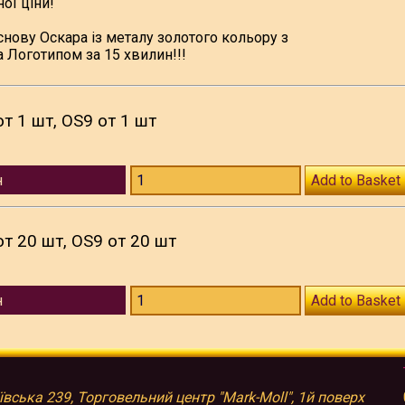
ої ціни!
нову Оскара із металу золотого кольору з
 Логотипом за 15 хвилин!!!
т 1 шт, OS9 от 1 шт
н
Add to Basket
т 20 шт, OS9 от 20 шт
н
Add to Basket
иївська 239, Торговельний центр "Mark-Moll", 1й поверх