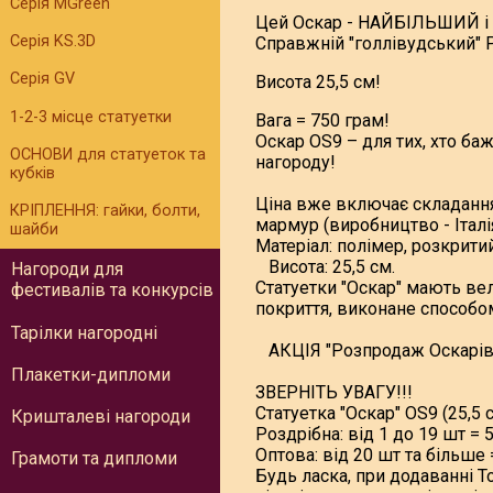
Серія MGreen
Цей Оскар - НАЙБІЛЬШИЙ і Н
Серія KS.3D
Справжній "голлівудський" 
Серія GV
Висота 25,5 см!
1-2-3 місце статуетки
Вага = 750 грам!
Оскар OS9 – для тих, хто баж
ОСНОВИ для статуеток та
нагороду!
кубків
Ціна вже включає складання
КРІПЛЕННЯ: гайки, болти,
мармур (виробництво - Італі
шайби
Матеріал: полімер, розкрит
Висота: 25,5 см.
Нагороди для
Статуетки "Оскар" мають вел
фестивалів та конкурсів
покриття, виконане способо
Тарілки нагородні
АКЦІЯ "Розпродаж Оскарів
Плакетки-дипломи
ЗВЕРНІТЬ УВАГУ!!!
Статуетка "Оскар" OS9 (25,5 с
Кришталеві нагороди
Роздрібна: від 1 до 19 шт = 
Оптова: від 20 шт та більше 
Грамоти та дипломи
Будь ласка, при додаванні 