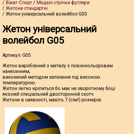
Віват-Спорт
Медалі стрічки футляри
Жетони стандартні
Жетон універсальний волейбол G05
Жетон універсальний
волейбол G05
Артикул:
G05
Жетон вироблений з металу з повнокольоровим
нанесенням,
виконаний методом запікання під високою
температурою.
Жетон легко кріпиться бо має на зворотному боці
якісний спеціальний двосторонній скотч.
Жетони в наявності, мають 7 (сім!) розмірів: