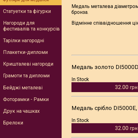
Медаль металева діаметром 5
Статуетки та фігурки
бронза.
Нагороди для
Відмінне співвідношення цін
фестивалів та конкурсів
Тарілки нагородні
Плакетки-дипломи
Кришталеві нагороди
Медаль золото DI5000D
Грамоти та дипломи
In Stock
32.00
грн
Бейджі металеві
Фоторамки - Рамки
Медаль срібло DI5000E,
Друк на чашках
In Stock
Брелоки
32.00
грн