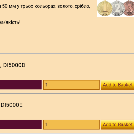
0 мм у трьох кольорах: золото, срібло,
а/якість!
, DI5000D
Add to Basket
 DI5000E
Add to Basket