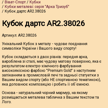
Віват-Спорт
Кубки
Кубки металеві: серія "Арка Тризуб"
Кубок дартс AR2.38026
Кубок дартс AR2.38026
Артикул:
AR2.38026
Унікальний Кубок з металу - чудове поєднання
символіки України і Вашого виду спорту!
Кубок складається з двох рівнів: передня арка,
вироблена зі сталі, має чудову матову поверхню, яка є
результатом електро-хімічного фарбування
високоякісною фарбою "Premium Gold" з наступним
запіканням в промисловій печі та задньої статуетки з
Вашим видом спорту (або НЕ спортивною тематикою),
яка доповнює композицію і робить її об`ємною.
Основа - натуральний чорний мармур, на якому
розміщається металева табличка з Вашим текстом та
Лого.