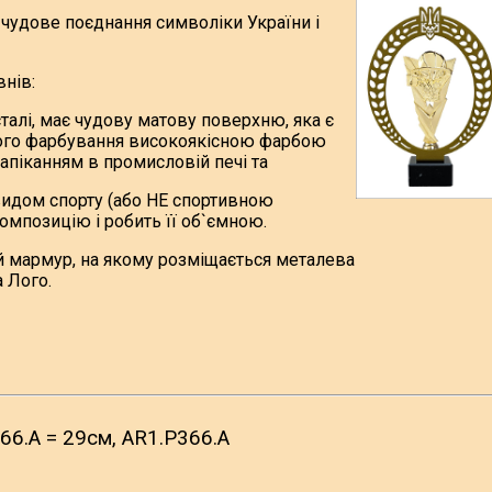
 чудове поєднання символіки України і
внів:
сталі, має чудову матову поверхню, яка є
ного фарбування високоякісною фарбою
запіканням в промисловій печі та
видом спорту (або НЕ спортивною
омпозицію і робить її об`ємною.
й мармур, на якому розміщається металева
 Лого.
66.A = 29см, AR1.P366.A