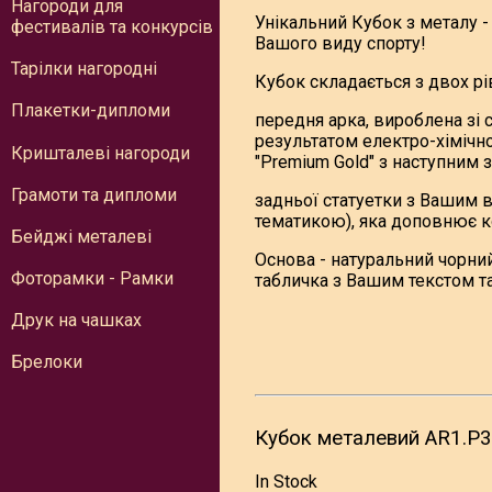
Нагороди для
Унікальний Кубок з металу -
фестивалів та конкурсів
Вашого виду спорту!
Тарілки нагородні
Кубок складається з двох рі
Плакетки-дипломи
передня арка, вироблена зі 
результатом електро-хіміч
Кришталеві нагороди
"Premium Gold" з наступним 
Грамоти та дипломи
задньої статуетки з Вашим 
тематикою), яка доповнює к
Бейджі металеві
Основа - натуральний чорни
Фоторамки - Рамки
табличка з Вашим текстом та
Друк на чашках
Брелоки
Кубок металевий AR1.P3
In Stock