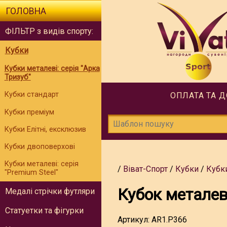
ГОЛОВНА
ФІЛЬТР з видів спорту:
Кубки
Кубки металеві: серія "Арка
Тризуб"
Кубки стандарт
ОПЛАТА ТА 
Кубки преміум
Кубки Елітні, ексклюзив
Кубки двоповерхові
Кубки металеві: серія
Віват-Спорт
Кубки
Кубки
"Premium Steel"
Кубок метале
Медалі стрічки футляри
Статуетки та фігурки
Артикул:
AR1.P366