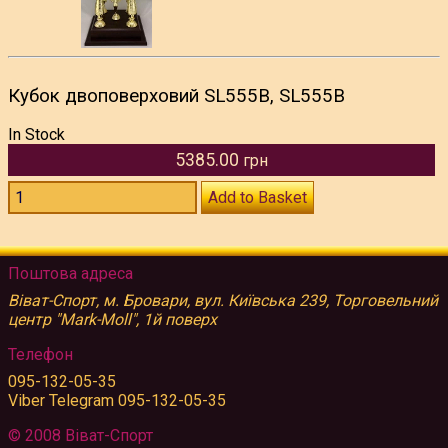
Кубок двоповерховий SL555B, SL555B
In Stock
5385.00
грн
Add to Basket
Поштова адреса
Віват-Спорт, м. Бровари, вул. Київська 239, Торговельний
центр "Mark-Moll", 1й поверх
Телефон
095-132-05-35
Viber Telegram 095-132-05-35
© 2008 Віват-Спорт