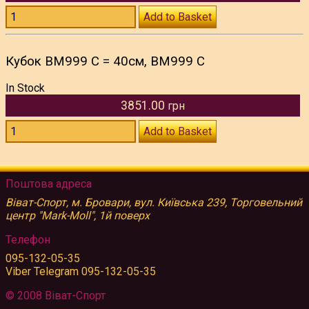
Add to Basket
Кубок BM999 C = 40см, BM999 C
In Stock
3851.00
грн
Add to Basket
Поштова адреса
Віват-Спорт, м. Бровари, вул. Київська 239, Торговельний
центр "Mark-Moll", 1й поверх
Телефон
095-132-05-35
Viber Telegram 095-132-05-35
© 2008 Віват-Спорт