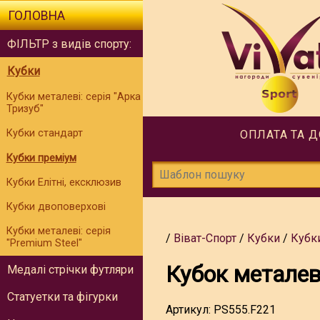
ГОЛОВНА
ФІЛЬТР з видів спорту:
Кубки
Кубки металеві: серія "Арка
Тризуб"
Кубки стандарт
ОПЛАТА ТА 
Кубки преміум
Кубки Елітні, ексклюзив
Кубки двоповерхові
Кубки металеві: серія
Віват-Спорт
Кубки
Кубк
"Premium Steel"
Кубок метале
Медалі стрічки футляри
Статуетки та фігурки
Артикул:
PS555.F221