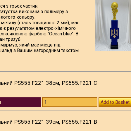
я з трьох частин:
татуетка виконана з полімеру з
лотого кольору.
 металу (сталь товщиною 2 мм), має
а є результатом електро-хімічного
сокоякісною фарбою "Ocean blue". В
зан тризуб
мармур, який має місце під
шильд з Вашим нагородним текстом.
ьний PS555.F221 38см, PS555.F221 C
н
Add to Basket
ьний PS555.F221 39см, PS555.F221 B