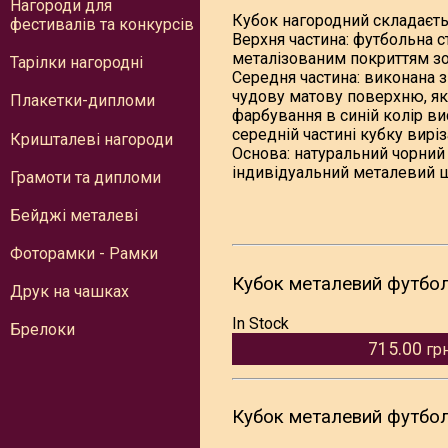
Нагороди для
Кубок нагородний складаєтьс
фестивалів та конкурсів
Верхня частина: футбольна с
металізованим покриттям зо
Тарілки нагородні
Середня частина: виконана з
чудову матову поверхню, як
Плакетки-дипломи
фарбування в синій колір ви
середній частині кубку вирі
Кришталеві нагороди
Основа: натуральний чорний 
індивідуальний металевий 
Грамоти та дипломи
Бейджі металеві
Фоторамки - Рамки
Кубок металевий футбол
Друк на чашках
In Stock
Брелоки
715.00
гр
Кубок металевий футбол