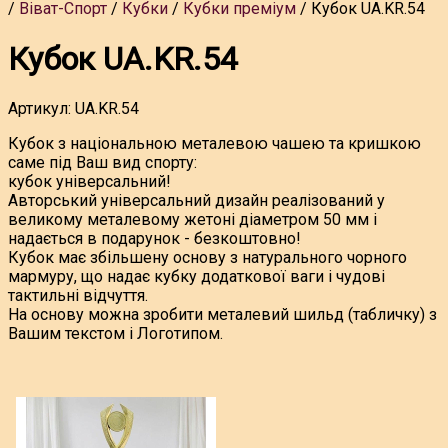
Віват-Спорт
Кубки
Кубки преміум
Кубок UA.KR.54
Кубок UA.KR.54
Артикул:
UA.KR.54
Кубок з національною металевою чашею та кришкою
саме під Ваш вид спорту:
кубок універсальний!
Авторський універсальний дизайн реалізований у
великому металевому жетоні діаметром 50 мм і
надається в подарунок - безкоштовно!
Кубок має збільшену основу з натурального чорного
мармуру, що надає кубку додаткової ваги і чудові
тактильні відчуття.
На основу можна зробити металевий шильд (табличку) з
Вашим текстом і Логотипом.