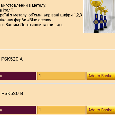
 виготовлений з металу:
Італії,
їні з металу: обʼємні вирізані цифри 1,2,3
пікання фарби «Blue ocean».
н з Вашим Логотипом та шильд з
, PSK520 A
н
Add to Basket
, PSK520 B
н
Add to Basket