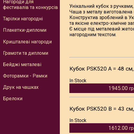
Нагороди для
Унікальний кубок з ручками,
фестивалів та конкурсів
Чаша з металу виготовлена в 
Конструктив зроблений в Укра
Тарілки нагородні
та якісне електро-хімічне за
Є місце під металевий жето
Плакетки-дипломи
нагородним текстом.
Кришталеві нагороди
Грамоти та дипломи
Бейджі металеві
Кубок PSK520 A = 48 см
Фоторамки - Рамки
In Stock
Друк на чашках
1945.00
гр
Брелоки
Кубок PSK520 B = 43 см
In Stock
1612.00
гр