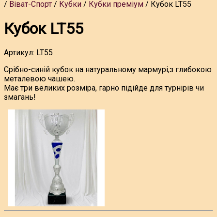
Віват-Спорт
Кубки
Кубки преміум
Кубок LT55
Кубок LT55
Артикул:
LT55
Срібно-синій кубок на натуральному мармурі,з глибокою
металевою чашею.
Має три великих розміра, гарно підійде для турнірів чи
змагань!